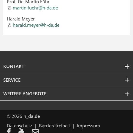
Prof. Dr. Martin Führ
martin.fuehr@h-da
.
de
Harald Meyer
harald.meyer@h-da
.
de
KONTAKT
SERVICE
WEITERE ANGEBOTE
© 2026
h_da.de
Datenschutz
Barrierefreiheit
Impressum


